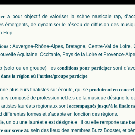
ter
a pour objectif de valoriser la scène musicale rap, d’
stes émergents, de dynamiser le réseau de diffusion des musiq
ip Hop.
ions
: Auvergne-Rhône-Alpes, Bretagne, Centre-Val de Loire, 
ouvelle Aquitaine, Occitanie, Pays de la Loire et Provence-Alp
ap (solo ou en groupe), les
conditions pour participer
sont d’av
 dans la région où l’artiste/groupe participe
.
ne plusieurs finalistes sur écoute, qui se
produiront en concert
 jury composé de professionnel.le.s de la musique désigne le ou 
es artistes lauréats régionaux sont
accompagnés jusqu’à la finale n
ifférentes formes et s’adapte en fonction des régions.
le
, un ou une lauréat.e est désigné.e : il ou elle remporte
une bou
re sur scène
au sein des lieux des membres Buzz Booster, et béné