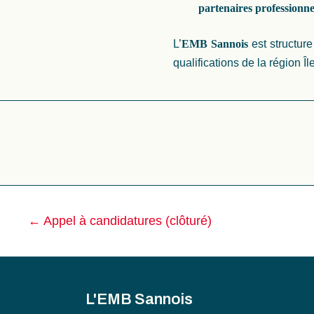
partenaires professionne
L’
EMB Sannois
est structure
qualifications de la région 
Navigation
←
Appel à candidatures (clôturé)
des
articles
L'EMB Sannois