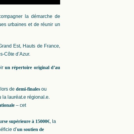
accompagner la démarche de
ues urbaines et de réunir un
Grand Est, Hauts de France,
es-Côte d’Azur.
oir
un répertoire original d’au
lors de
demi-finales
ou
la lauréat.e régional.e.
ationale
– cet
rse supérieure à 15000€
, la
ficie d’
un soutien de