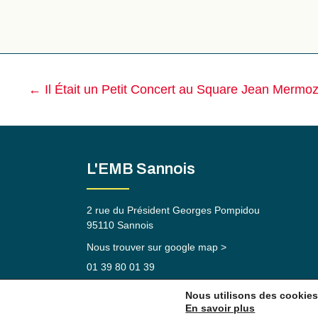
Navigation
←
Il Était un Petit Concert au Square Jean Mermo
des
articles
L'EMB Sannois
2 rue du Président Georges Pompidou
95110 Sannois
Nous trouver sur google map >
01 39 80 01 39
communication[a]embsannois.fr
Nous utilisons des cookies 
En savoir plus