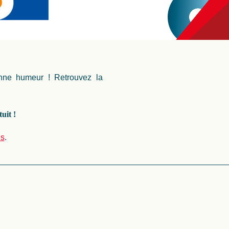
nne humeur ! Retrouvez la
uit !
is
.