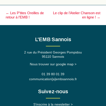
Navigation
←
Les P’tites Oreilles de
Le clip de l’Atelier Chanson est
des
retour à l’EMB !
en ligne !
→
articles
L'EMB Sannois
2 rue du Président Georges Pompidou
95110 Sannois
Nous trouver sur google map >
01 39 80 01 39
communication[a]embsannois.fr
Suivez-nous
S'inscrire à la newsletter >