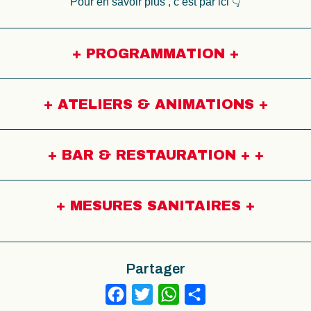
Pour en savoir plus , c’est par ici 👇
+
PROGRAMMATION
+
+
ATELIERS & ANIMATIONS
+
+
BAR & RESTAURATION +
+
+
MESURES SANITAIRES +
Partager
Facebook
Twitter
WhatsApp
Partager