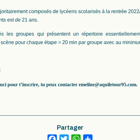
joritairement composés de lycéens scolarisés à la rentrée 2022
nts est de 21 ans.
iés les groupes qui présentent un répertoire essentielleme
r scène pour chaque étape = 20 min par groupe avec au minimu
!
ouci pour t’inscrire, tu peux contacter emeline@aquiletour95.com.
Partager
Facebook
Twitter
WhatsApp
Partager