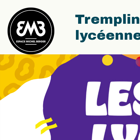
Tremplin
lycéenn