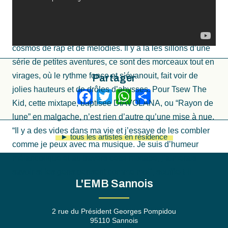
idées au piano et à la guitare, et les a ciselé aux côtés
de plusieurs beatmakers. Le résultat se déploie en
quinze titres qui font tourbillonner l’auditeur dans un
cosmos de rap et de mélodies. Il y a là les sillons d’une
série de petites aventures, ce sont des morceaux tout en
virages, où le rythme fonce et s’évanouit, fait voir de
Partager
jolies hauteurs et de drôles d’abysses. Pour Tsew The
Facebook
Twitter
WhatsApp
Partager
Kid, cette mixtape, baptisée DIAVOLANA, ou “Rayon de
lune” en malgache, n’est rien d’autre qu’une mise à nue.
“Il y a des vides dans ma vie et j’essaye de les combler
► tous les artistes en résidence
comme je peux avec ma musique. Je suis d’humeur
mélancolique et au travers cette mixtape, j’aimerais
savoir si les gens pensent comme moi”, souffle-t-il.
L'EMB Sannois
2 rue du Président Georges Pompidou
95110 Sannois