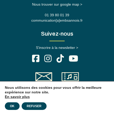
Nous trouver sur google map >
01 39 80 01 39
communication[a]embsannois.fr
Suivez-nous
S'inscrire à la newsletter >
Contact
Billetterie
Nous utilisons des cookies pour vous offrir la meilleure
expérience sur notre site.
En savoir plus
Mentions légales
Création du site :
WUTBF
x Hedera
OK
REFUSER